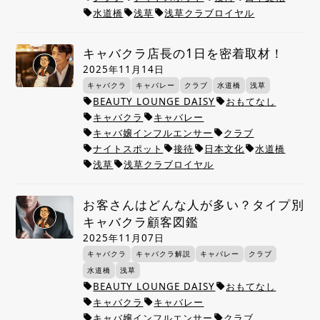
水道橋
浅草
浅草クラブロイヤル
local_offer
local_offer
local_offer
キャバクラ店長の1日を密着取材！
2025年11月14日
キャバクラ
キャバレー
クラブ
水道橋
浅草
BEAUTY LOUNGE DAISY
おもてなし
local_offer
local_offer
キャバクラ
キャバレー
local_offer
local_offer
キャバ嬢インフルエンサー
クラブ
local_offer
local_offer
ナイトスポット
接待
日本文化
水道橋
local_offer
local_offer
local_offer
local_offer
浅草
浅草クラブロイヤル
local_offer
local_offer
お客さんはどんな人が多い？タイプ別
キャバクラ顧客図鑑
2025年11月07日
キャバクラ
キャバクラ解説
キャバレー
クラブ
水道橋
浅草
BEAUTY LOUNGE DAISY
おもてなし
local_offer
local_offer
キャバクラ
キャバレー
local_offer
local_offer
キャバ嬢インフルエンサー
クラブ
local_offer
local_offer