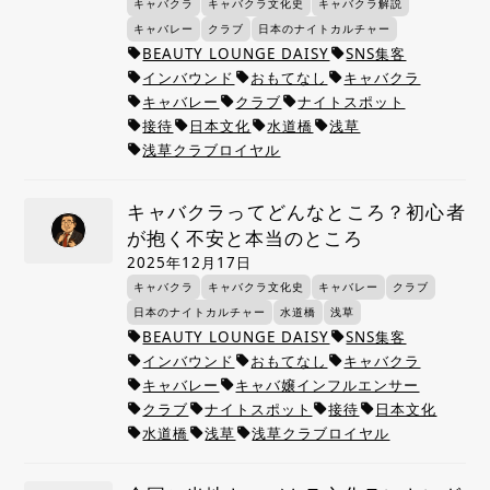
キャバクラ
キャバクラ文化史
キャバクラ解説
キャバレー
クラブ
日本のナイトカルチャー
BEAUTY LOUNGE DAISY
SNS集客
local_offer
local_offer
インバウンド
おもてなし
キャバクラ
local_offer
local_offer
local_offer
キャバレー
クラブ
ナイトスポット
local_offer
local_offer
local_offer
接待
日本文化
水道橋
浅草
local_offer
local_offer
local_offer
local_offer
浅草クラブロイヤル
local_offer
キャバクラってどんなところ？初心者
が抱く不安と本当のところ
2025年12月17日
キャバクラ
キャバクラ文化史
キャバレー
クラブ
日本のナイトカルチャー
水道橋
浅草
BEAUTY LOUNGE DAISY
SNS集客
local_offer
local_offer
インバウンド
おもてなし
キャバクラ
local_offer
local_offer
local_offer
キャバレー
キャバ嬢インフルエンサー
local_offer
local_offer
クラブ
ナイトスポット
接待
日本文化
local_offer
local_offer
local_offer
local_offer
水道橋
浅草
浅草クラブロイヤル
local_offer
local_offer
local_offer