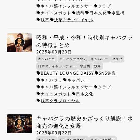
キャバ嬢インフルエンサー
クラブ
local_offer
local_offer
ナイトスポット
接待
日本文化
水道橋
local_offer
local_offer
local_offer
local_offer
浅草
浅草クラブロイヤル
local_offer
local_offer
昭和・平成・令和！時代別キャバクラ
の特徴まとめ
2025年09月29日
キャバクラ
キャバクラ文化史
キャバレー
クラブ
日本のナイトカルチャー
水道橋
浅草
BEAUTY LOUNGE DAISY
SNS集客
local_offer
local_offer
キャバクラ
キャバレー
local_offer
local_offer
キャバ嬢インフルエンサー
クラブ
local_offer
local_offer
ナイトスポット
日本文化
local_offer
local_offer
浅草クラブロイヤル
local_offer
キャバクラの歴史をざっくり解説！水
商売の進化と変遷
2025年09月22日
キャバクラ
キャバクラ文化史
キャバクラ解説