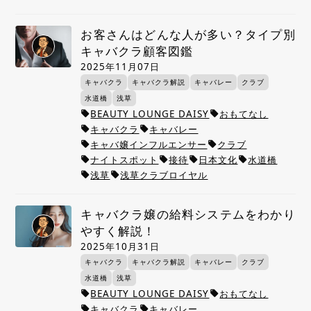
お客さんはどんな人が多い？タイプ別
キャバクラ顧客図鑑
2025年11月07日
キャバクラ
キャバクラ解説
キャバレー
クラブ
水道橋
浅草
BEAUTY LOUNGE DAISY
おもてなし
local_offer
local_offer
キャバクラ
キャバレー
local_offer
local_offer
キャバ嬢インフルエンサー
クラブ
local_offer
local_offer
ナイトスポット
接待
日本文化
水道橋
local_offer
local_offer
local_offer
local_offer
浅草
浅草クラブロイヤル
local_offer
local_offer
キャバクラ嬢の給料システムをわかり
やすく解説！
2025年10月31日
キャバクラ
キャバクラ解説
キャバレー
クラブ
水道橋
浅草
BEAUTY LOUNGE DAISY
おもてなし
local_offer
local_offer
キャバクラ
キャバレー
local_offer
local_offer