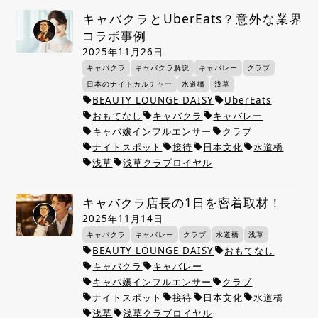
キャバクラとUberEats？意外な業界
コラボ事例
2025年11月26日
キャバクラ
キャバクラ解説
キャバレー
クラブ
日本のナイトカルチャー
水道橋
浅草
BEAUTY LOUNGE DAISY
UberEats
local_offer
local_offer
おもてなし
キャバクラ
キャバレー
local_offer
local_offer
local_offer
キャバ嬢インフルエンサー
クラブ
local_offer
local_offer
ナイトスポット
接待
日本文化
水道橋
local_offer
local_offer
local_offer
local_offer
浅草
浅草クラブロイヤル
local_offer
local_offer
キャバクラ店長の1日を密着取材！
2025年11月14日
キャバクラ
キャバレー
クラブ
水道橋
浅草
BEAUTY LOUNGE DAISY
おもてなし
local_offer
local_offer
キャバクラ
キャバレー
local_offer
local_offer
キャバ嬢インフルエンサー
クラブ
local_offer
local_offer
ナイトスポット
接待
日本文化
水道橋
local_offer
local_offer
local_offer
local_offer
浅草
浅草クラブロイヤル
local_offer
local_offer