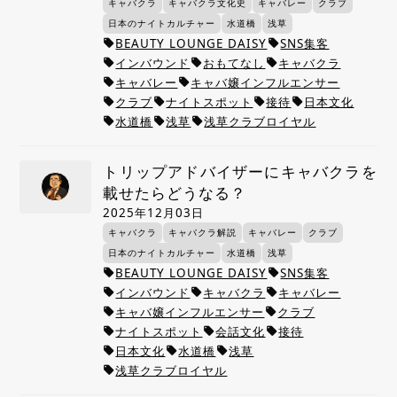
キャバクラ
キャバクラ文化史
キャバレー
クラブ
日本のナイトカルチャー
水道橋
浅草
BEAUTY LOUNGE DAISY
SNS集客
local_offer
local_offer
インバウンド
おもてなし
キャバクラ
local_offer
local_offer
local_offer
キャバレー
キャバ嬢インフルエンサー
local_offer
local_offer
クラブ
ナイトスポット
接待
日本文化
local_offer
local_offer
local_offer
local_offer
水道橋
浅草
浅草クラブロイヤル
local_offer
local_offer
local_offer
トリップアドバイザーにキャバクラを
載せたらどうなる？
2025年12月03日
キャバクラ
キャバクラ解説
キャバレー
クラブ
日本のナイトカルチャー
水道橋
浅草
BEAUTY LOUNGE DAISY
SNS集客
local_offer
local_offer
インバウンド
キャバクラ
キャバレー
local_offer
local_offer
local_offer
キャバ嬢インフルエンサー
クラブ
local_offer
local_offer
ナイトスポット
会話文化
接待
local_offer
local_offer
local_offer
日本文化
水道橋
浅草
local_offer
local_offer
local_offer
浅草クラブロイヤル
local_offer