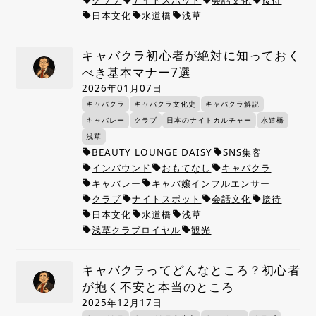
日本文化
水道橋
浅草
local_offer
local_offer
local_offer
キャバクラ初心者が絶対に知っておく
べき基本マナー7選
2026年01月07日
キャバクラ
キャバクラ文化史
キャバクラ解説
キャバレー
クラブ
日本のナイトカルチャー
水道橋
浅草
BEAUTY LOUNGE DAISY
SNS集客
local_offer
local_offer
インバウンド
おもてなし
キャバクラ
local_offer
local_offer
local_offer
キャバレー
キャバ嬢インフルエンサー
local_offer
local_offer
クラブ
ナイトスポット
会話文化
接待
local_offer
local_offer
local_offer
local_offer
日本文化
水道橋
浅草
local_offer
local_offer
local_offer
浅草クラブロイヤル
観光
local_offer
local_offer
キャバクラってどんなところ？初心者
が抱く不安と本当のところ
2025年12月17日