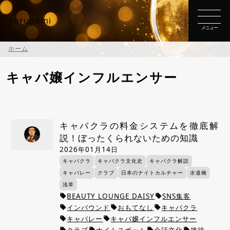
yorunomi
ホーム
キャバ嬢インフルエンサー
キャバクラの料金システムを徹底解
説！ぼったくられないための知識
2026年01月14日
キャバクラ
キャバクラ文化史
キャバクラ解説
キャバレー
クラブ
日本のナイトカルチャー
水道橋
浅草
BEAUTY LOUNGE DAISY
SNS集客
local_offer
local_offer
インバウンド
おもてなし
キャバクラ
local_offer
local_offer
local_offer
キャバレー
キャバ嬢インフルエンサー
local_offer
local_offer
クラブ
ナイトスポット
会話文化
接待
local_offer
local_offer
local_offer
local_offer